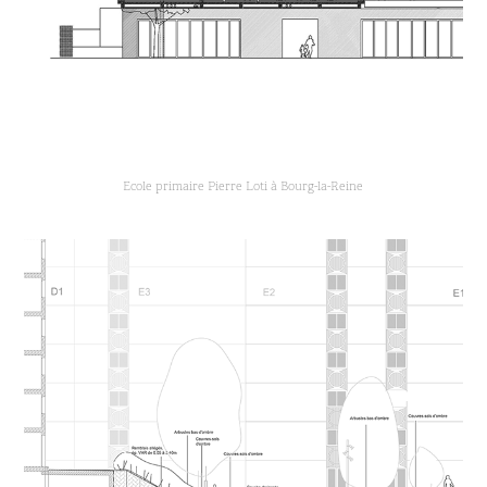
Ecole primaire Pierre Loti à Bourg-la-Reine