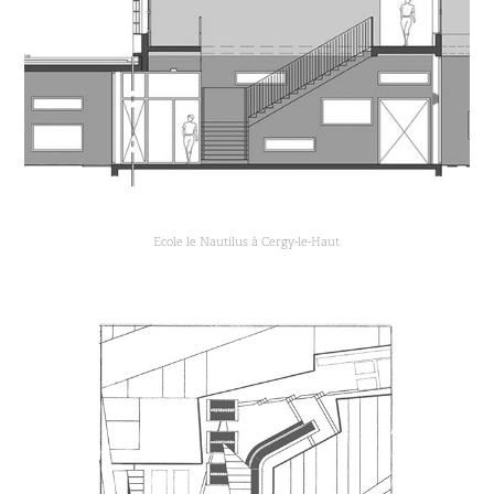
Ecole le Nautilus à Cergy-le-Haut