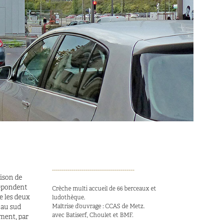
------------------------------------------
aison de
répondent
Crèche multi accueil de 66 berceaux et
e les deux
ludothèque.
Maîtrise d’ouvrage : CCAS de Metz.
e au sud
avec Batiserf, Choulet et BMF.
ement, par