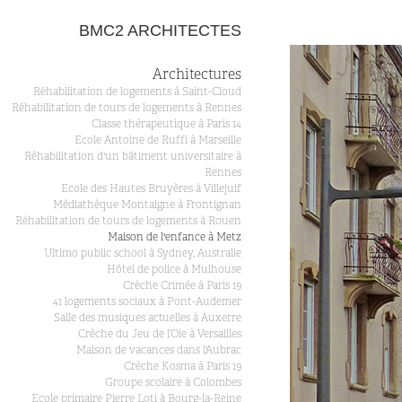
BMC2 ARCHITECTES
Architectures
Réhabilitation de logements à Saint-Cloud
Réhabilitation de tours de logements à Rennes
Classe thérapeutique à Paris 14
Ecole Antoine de Ruffi à Marseille
Réhabilitation d'un bâtiment universitaire à
Rennes
Ecole des Hautes Bruyères à Villejuif
Médiathèque Montaigne à Frontignan
Réhabilitation de tours de logements à Rouen
Maison de l'enfance à Metz
Ultimo public school à Sydney, Australie
Hôtel de police à Mulhouse
Crèche Crimée à Paris 19
41 logements sociaux à Pont-Audemer
Salle des musiques actuelles à Auxerre
Crèche du Jeu de l’Oie à Versailles
Maison de vacances dans l'Aubrac
Crèche Kosma à Paris 19
Groupe scolaire à Colombes
Ecole primaire Pierre Loti à Bourg-la-Reine