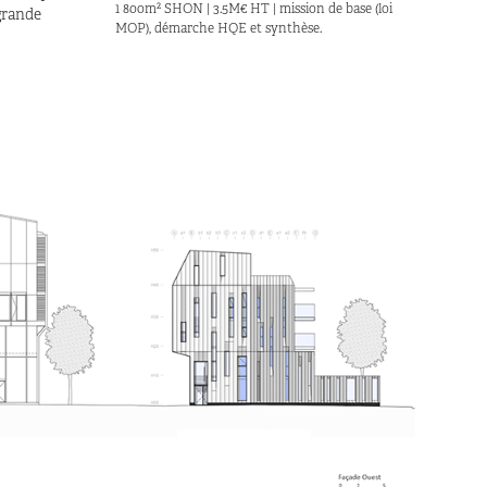
1 800m² SHON | 3.5M€ HT | mission de base (loi
grande
MOP), démarche HQE et synthèse.