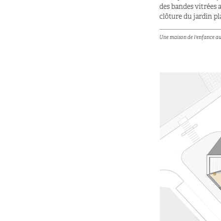
des bandes vitrées 
clôture du jardin placées à
_________________________
Une maison de l'enfance au