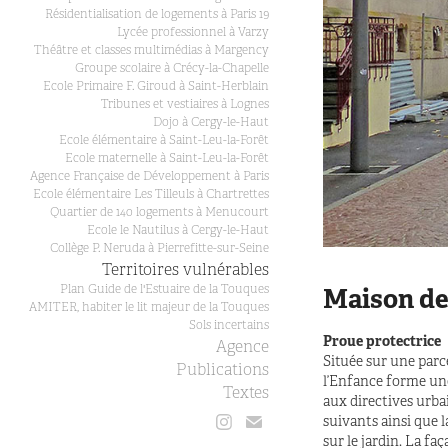
Résidentialisation de logements à Paris 19
Lycée professionnel à Varzy
Théâtre et classes multimédias à Margency
Groupe scolaire à Crécy-la-Chapelle
Ecole Primaire F. Giroud à Saint-Herblain
Tribunes et vestiaires à Lognes
Dojo à Cergy-le-Haut
Ecole élémentaire à Saint-Leu-la-Forêt
Ecole maternelle à Saint-Leu-la-Forêt
Agence Française de Développement à Paris
Ecole élémentaire Les Tilleuls à Chartrettes
Quartier de 140 logements à Menucourt
Ecole le Nautilus à Cergy-le-Haut
Collège P. Neruda à Pierrefitte-sur-Seine
Territoires vulnérables
Plan Guide de l'Estuaire de la Touques
Maison de
AMITER, habiter le lit majeur de la Touques
Sols incertains
Proue protectrice
Agence
Située sur une parc
Publications
l’Enfance forme une
Textes
aux directives urba
suivants ainsi que l
sur le jardin. La fa