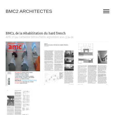
BMC2 ARCHITECTES
BMC2, de la réhabilitation du hard french
AMC n°199, Catherine Séron-Pierre, septembre 2010, p.94-96